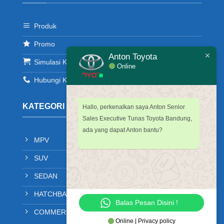
Produk
Promo
Anton Toyota
Simulasi Kredit
Online
Hubungi Kami
KATEGORI PRODUK
Hallo, perkenalkan saya Anton Senior
Sales Executive Tunas Toyota Bandung,
ada yang dapat Anton bantu?
MPV
SUV
SEDAN
HATCHBACK
Balas Pesan Disini !
COMMERCIAL
Online | Privacy policy