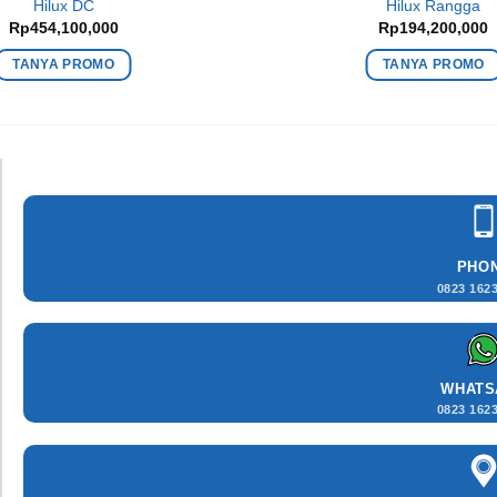
Hilux DC
Hilux Rangga
Rp
454,100,000
Rp
194,200,000
TANYA PROMO
TANYA PROMO
PHO
0823 162
WHATS
0823 162