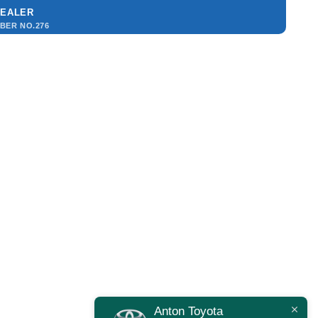
DEALER
MBER NO.276
Anton Toyota